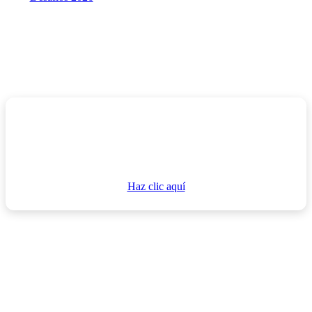
¡Únete a nuestro
canal de
WhatsApp
!
Haz clic aquí